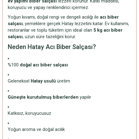
ev yapımı biber salçası
lezzeti korunur. Katkı maddesi,
koruyucu ve yapay renklendirici içermez.
Yoğun kıvamı, doğal rengi ve dengeli acılığı ile
acı biber
salçası
; yemeklere gerçek Hatay lezzetini katar. Ev kullanımı,
restoranlar ve toplu tüketim için ideal olan
5 kg acı biber
salçası
, uzun süre tazeliğini korur.
Neden Hatay Acı Biber Salçası?
%100
doğal acı biber salçası
Geleneksel
Hatay usulü
üretim
Güneşte kurutulmuş biberlerden
yapılır
Katkısız, koruyucusuz
Yoğun aroma ve doğal acılık