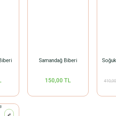
iberi
Samandağ Biberi
Soğuk
L
150,00 TL
410,00